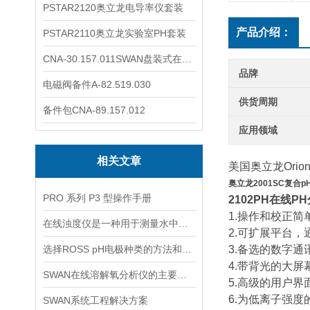
PSTAR2120奥立龙电导率仪套装
产品介绍：
PSTAR2110奥立龙实验室PH套装
CNA-30.157.011SWAN盘装式在线溶解氧分析仪表
品牌
电磁阀备件A-82.519.030
供货周期
备件包CNA-89.157.012
应用领域
相关文章
美国奥立龙Ori
奥立龙2001SC复合p
PRO 系列 P3 型操作手册
2102PH在线P
1.操作和校正
在线浊度仪是一种用于测量水中悬浮固体颗粒的仪器
2.可扩展平台
选择ROSS pH电极种类的方法和依据
3.备选的数字
4.带背光的大
SWAN在线溶解氧分析仪的主要特点介绍
5.高级的用户
6.为低离子强
SWAN系统工程解决方案