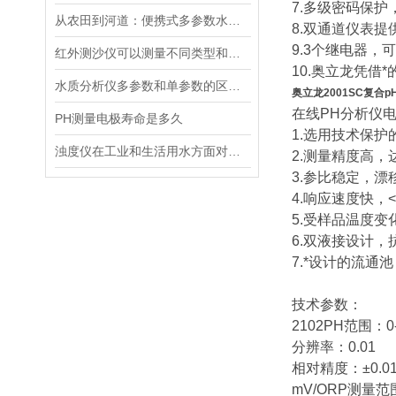
7.多级密码保
从农田到河道：便携式多参数水质分析仪在农业灌溉、水环境监测中的作用
8.双通道仪表提
9.3个继电器
红外测沙仪可以测量不同类型和大小的沙物质
10.奥立龙凭
水质分析仪多参数和单参数的区别选择
奥立龙2001SC复合p
在线PH分析仪
PH测量电极寿命是多久
1.选用技术保护的
浊度仪在工业和生活用水方面对于浊度的测量有着重要的意义
2.测量精度高，达0
3.参比稳定，漂
4.响应速度快，<
5.受样品温度变
6.双液接设计
7.*设计的流通
技术参数：
2102PH范围：0
分辨率：0.01
相对精度：±0.01
mV/ORP测量范围