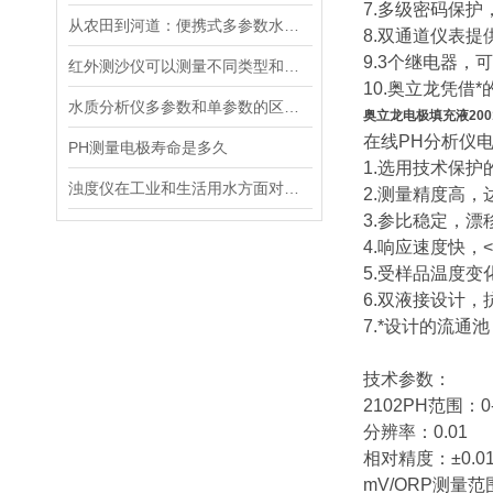
7.多级密码保
从农田到河道：便携式多参数水质分析仪在农业灌溉、水环境监测中的作用
8.双通道仪表提
9.3个继电器
红外测沙仪可以测量不同类型和大小的沙物质
10.奥立龙凭
水质分析仪多参数和单参数的区别选择
奥立龙电极填充液200
在线PH分析仪
PH测量电极寿命是多久
1.选用技术保护的
浊度仪在工业和生活用水方面对于浊度的测量有着重要的意义
2.测量精度高，达0
3.参比稳定，漂
4.响应速度快，<
5.受样品温度变
6.双液接设计
7.*设计的流通
技术参数：
2102PH范围：0
分辨率：0.01
相对精度：±0.01
mV/ORP测量范围