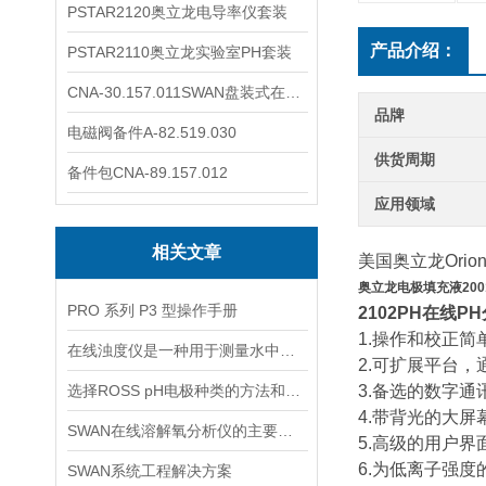
PSTAR2120奥立龙电导率仪套装
产品介绍：
PSTAR2110奥立龙实验室PH套装
CNA-30.157.011SWAN盘装式在线溶解氧分析仪表
品牌
电磁阀备件A-82.519.030
供货周期
备件包CNA-89.157.012
应用领域
相关文章
美国奥立龙Ori
奥立龙电极填充液200
PRO 系列 P3 型操作手册
2102PH在线P
1.操作和校正
在线浊度仪是一种用于测量水中悬浮固体颗粒的仪器
2.可扩展平台
选择ROSS pH电极种类的方法和依据
3.备选的数字
4.带背光的大
SWAN在线溶解氧分析仪的主要特点介绍
5.高级的用户
6.为低离子强
SWAN系统工程解决方案