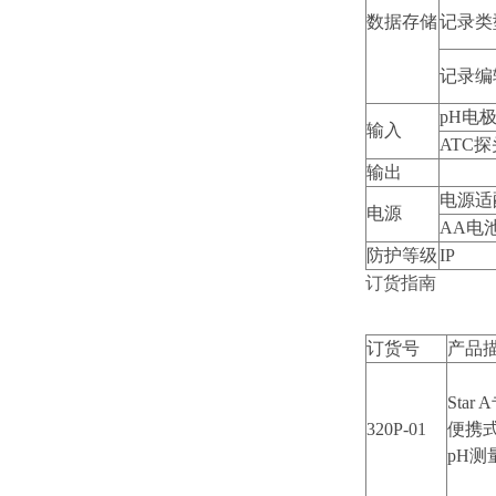
数据存储
记录类
记录编
pH
电
输入
ATC
探
输出
电源适
电源
AA
电
防护等级
IP
订货指南
订货号
产品
Star
320P-01
便携
pH测