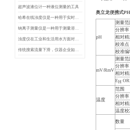
超声波液位计一种液位测量的工具
奥立龙便携式P
哈希在线浊度仪是一种用于实时检测液体中浊度的仪器设
测量范
钠离子测量仪是一种用于测量溶液中钠离子浓度的设备
分辨率
pH
相对精
浊度仪在工业和生活用水方面对于浊度的测量有着重要的意义
校准点
传统搜索流量下滑，仪器企业如何靠AI搜索卡位新获客入口？
校准编
测量范
分辨率
mV/RmV
相对精
E
OR
H
范围
分辨率
温度
相对精
温度校
数量