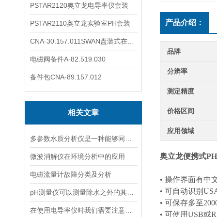
PSTAR2120奥立龙电导率仪套装
产品介绍：
PSTAR2110奥立龙实验室PH套装
CNA-30.157.011SWAN盘装式在线溶解氧分析仪表
品牌
电磁阀备件A-82.519.030
分辨率
备件包CNA-89.157.012
测定精度
价格区间
相关文章
应用领域
多参数水质分析仪是一种能够同时测量多个水质指标的仪器
奥立龙便携式P
微波消解仪在环境分析中的应用
电磁流量计故障分类及分析
• 操作界面有中
• 可自动识别USA
pH测量仪可以测量除水之外的其他溶液吗？
• 可保存多至2
在使用电导率仪时我们需要注意什么呢？
• 可使用USB