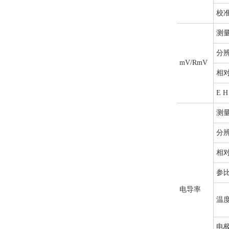
校
测
分
mV/RmV
相
E
H
测
分
相
参
电导率
温
电