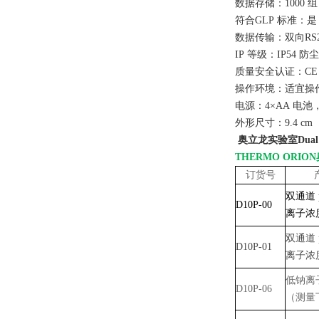
数据存储：1000 组
符合GLP 标准：是
数据传输：双向RS2
IP 等级：IP54 防
质量安全认证：CE，C
操作环境：适宜操作温
电源：4×AA 电
外形尺寸：9.4 cm（
奥立龙实验室Dual
THERMO ORI
订货号
双通道 
D10P-00
离子浓
双通道 
D10P-01
离子浓
低钠离
D10P-06
（测量下