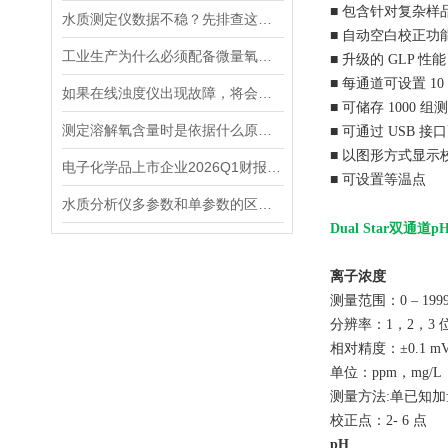
■ 包含针对复杂样品
水质测定仪数据不稳？先排查这五个常见原因
■ 自动空白校正功
工业生产为什么必须配备微量氧分析仪？3大关键作用说明
■ 升级的 GLP
■ 每通道可设置 
如果在线浊度仪出现故障，将会影响其准确性和稳定性
■ 可储存 1000 
测定溶解氧含量时是依据什么原理的呢？
■ 可通过 USB 
■ 以图形方式显示
电子化学品上市企业2026Q1财报透视：营收普涨的“障眼法”
■ 可设置等温点
水质分析仪多参数和单参数的区别选择
Dual Star双
离子浓度
测量范围：0 – 1999
分辨率：1，2，3
相对精度：±0.1 m
单位：ppm，mg/
测量方法:单已知加
校正点：2- 6 点
pH