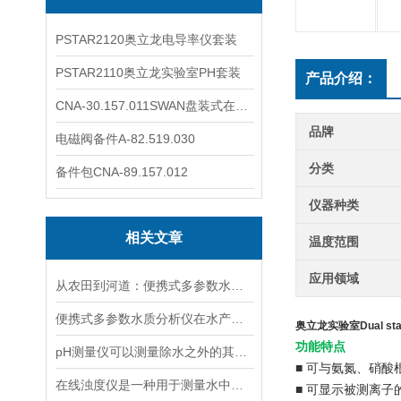
PSTAR2120奥立龙电导率仪套装
PSTAR2110奥立龙实验室PH套装
产品介绍：
CNA-30.157.011SWAN盘装式在线溶解氧分析仪表
品牌
电磁阀备件A-82.519.030
分类
备件包CNA-89.157.012
仪器种类
相关文章
温度范围
应用领域
从农田到河道：便携式多参数水质分析仪在农业灌溉、水环境监测中的作用
便携式多参数水质分析仪在水产养殖中的应用
奥立龙实验室Dual s
功能特点
pH测量仪可以测量除水之外的其他溶液吗？
■ 可与氨氮、硝
在线浊度仪是一种用于测量水中悬浮固体颗粒的仪器
■ 可显示被测离子