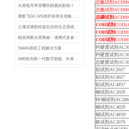
总氮试剂ACD004，
水质电导率受哪些因素的影响？
总氮试剂ACD007，
赛默飞GC-MS维护保养全攻略：离子源、色谱柱、真空系统延长寿命的关键技巧
总磷试剂
ACD095
COD试剂
CODL0
土壤溶液取样器在农田生态系统研究中的应用：揭示土壤养分动态变化
COD试剂
CODH0
精准洞察水质奥秘：便携式多参数水质分析仪，随身携带，随时随地掌握水质状况
COD试剂
CODHP
钙硬度试剂AC30
SWAN系统工程解决方案
钙硬度试剂AC30
ABB发布新一代数字智能、长寿命pH/ORP传感器
总硬度试剂AC30
铝试剂AC2027
铝试剂AC4027
铝试剂AC4P27
铜试剂AC2029
锌/铜试剂AC206
铜试剂AC4029
铜试剂AC4P29
铁试剂AC2078