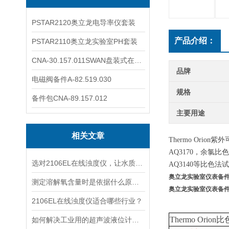
PSTAR2120奥立龙电导率仪套装
产品介绍：
PSTAR2110奥立龙实验室PH套装
CNA-30.157.011SWAN盘装式在线溶解氧分析仪表
品牌
电磁阀备件A-82.519.030
规格
备件包CNA-89.157.012
主要用途
相关文章
Thermo Orion
紫外
AQ3170，余氯比
选对2106EL在线浊度仪，让水质浊度监测更稳定、更精准
AQ3140等比色法
奥立龙实验室仪表备件
测定溶解氧含量时是依据什么原理的呢？
奥立龙实验室仪表备件
2106EL在线浊度仪适合哪些行业？
Thermo Orio
如何解决工业用的超声波液位计有测量盲区