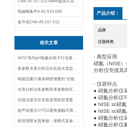
CNA-30.157.011SWAN盘装式在线溶解氧分析仪表
电磁阀备件A-82.519.030
产品介绍：
备件包CNA-89.157.012
品牌
仪器种类
相关文章
- 典型应用
HC57系列pH电极在电子行业废水中的应用
硝氮（NISE
多参数水质分析仪在应急水质监测中的快速响应与数据可靠性保障
分析仪凭借其
电磁流量计液体精密测量的“全能选手”
- 仪器特点
水质分析仪多参数和单参数的区别选择
● 硝氮分析
● 硝氮分析
在线浊度仪在安装使用前您需要了解的一些相关知识点归纳总结
● NISE 
超声波液位计可以避免接触式测量中可能出现的磨损和污染问题
● NISE 
● 硝氮分析
精准洞察水质奥秘：便携式多参数水质分析仪，随身携带，随时随地掌握水质状况
● 硝氮分析