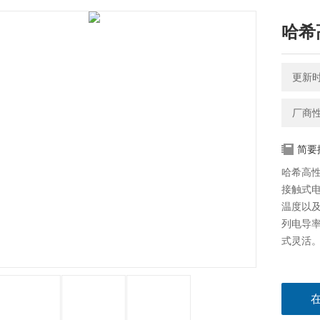
哈希
更新时间
厂商
简要
哈希高
接触式
温度以及
列电导
式灵活