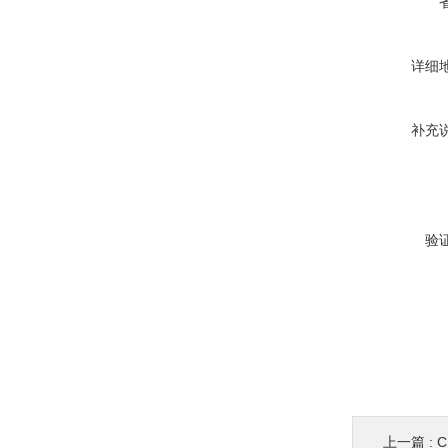
详细
补充
验
上一篇 :
C