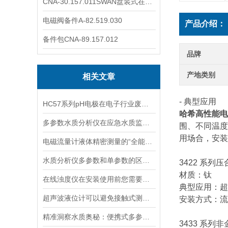
CNA-30.157.011SWAN盘装式在线溶解氧分析仪表
电磁阀备件A-82.519.030
产品介绍：
备件包CNA-89.157.012
品牌
产地类别
相关文章
- 典型应用
HC57系列pH电极在电子行业废水中的应用
哈希高性能电
多参数水质分析仪在应急水质监测中的快速响应与数据可靠性保障
围、不同温度
用场合，安装
电磁流量计液体精密测量的“全能选手”
水质分析仪多参数和单参数的区别选择
3422 系列
材质：钛
在线浊度仪在安装使用前您需要了解的一些相关知识点归纳总结
典型应用：超
超声波液位计可以避免接触式测量中可能出现的磨损和污染问题
安装方式：流
精准洞察水质奥秘：便携式多参数水质分析仪，随身携带，随时随地掌握水质状况
3433 系