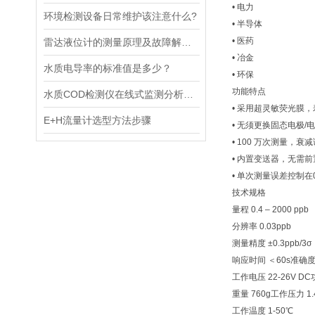
• 电力
环境检测设备日常维护该注意什么?
• 半导体
• 医药
雷达液位计的测量原理及故障解决指南
• 冶金
水质电导率的标准值是多少？
• 环保
功能特点
水质COD检测仪在线式监测分析仪工业污水处理悬浮物浊度传感器
• 采用超灵敏荧光膜
E+H流量计选型方法步骤
• 无须更换固态电极/
• 100 万次测量，衰减
• 内置变送器，无需前
• 单次测量误差控制在0
技术规格
量程 0.4 – 2000 ppb
分辨率 0.03ppb
测量精度 ±0.3ppb/3σ
响应时间 ＜60s准确度 ±
工作电压 22-26V DC
重量 760g工作压力 1.4
工作温度 1-50℃