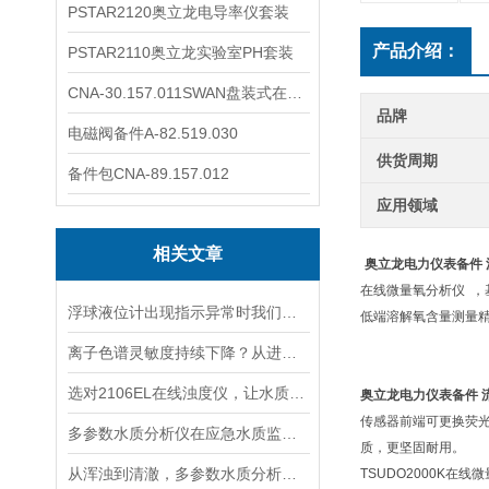
PSTAR2120奥立龙电导率仪套装
产品介绍：
PSTAR2110奥立龙实验室PH套装
CNA-30.157.011SWAN盘装式在线溶解氧分析仪表
品牌
电磁阀备件A-82.519.030
供货周期
备件包CNA-89.157.012
应用领域
相关文章
奥立龙电力仪表备件 
在线微量氧分析仪 
浮球液位计出现指示异常时我们应该如何处理？
低端溶解氧含量测量
离子色谱灵敏度持续下降？从进样到检测器，系统级“体检”
选对2106EL在线浊度仪，让水质浊度监测更稳定、更精准
奥立龙电力仪表备件 
传感器前端可更换荧光
多参数水质分析仪在应急水质监测中的快速响应与数据可靠性保障
质，更坚固耐用。
从浑浊到清澈，多参数水质分析仪：为您的水质安全保驾护航
TSUDO2000K在线