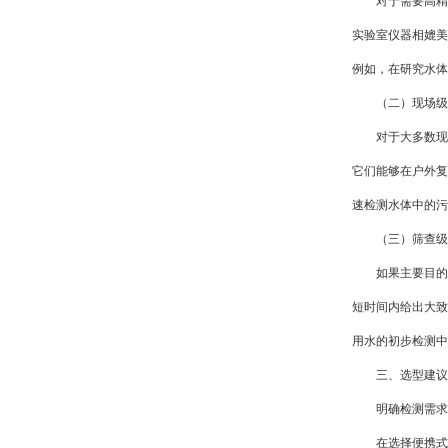
对于需要高精度
实验室仪器相媲美
例如，在研究水体
（二）现场级
对于大多数现场
它们能够在户外复
速检测水体中的污
（三）筛查级
如果主要目的是
短时间内给出大致
用水的初步检测中
三、选型建议
明确检测需求
在选择便携式多