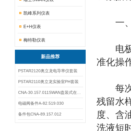
凯峰系列仪表
一、电
E+H仪表
梅特勒仪表
电极保
新品推荐
准化操
PSTAR2120奥立龙电导率仪套装
PSTAR2110奥立龙实验室PH套装
每次检
CNA-30.157.011SWAN盘装式在线溶解氧分析仪表
残留水
电磁阀备件A-82.519.030
度、含
备件包CNA-89.157.012
洗液短