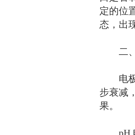
定的位
态，出
二、电
电极属
步衰减
果。
pH 电