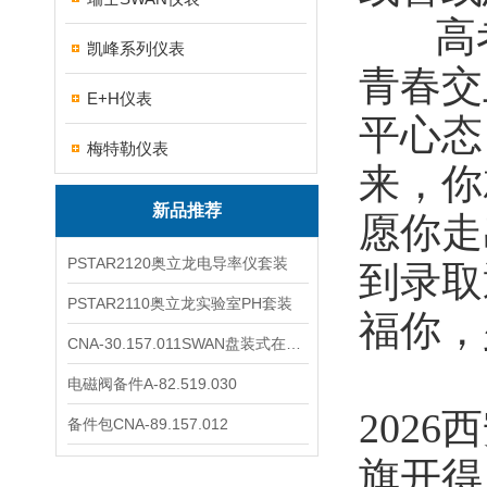
高考
凯峰系列仪表
青春交
E+H仪表
平心态
梅特勒仪表
来，你
新品推荐
愿你走
PSTAR2120奥立龙电导率仪套装
到录取
PSTAR2110奥立龙实验室PH套装
福你，
CNA-30.157.011SWAN盘装式在线溶解氧分析仪表
电磁阀备件A-82.519.030
202
备件包CNA-89.157.012
旗开得