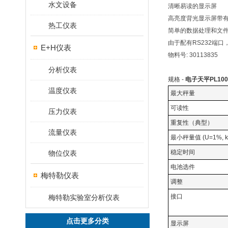
水文设备
清晰易读的显示屏
高亮度背光显示屏带
热工仪表
简单的数据处理和文
由于配有RS232端
E+H仪表
物料号: 30113835
分析仪表
规格 -
电子天平PL1002
温度仪表
最大秤量
可读性
压力仪表
重复性（典型）
流量仪表
最小秤量值 (U=1%, 
稳定时间
物位仪表
电池选件
梅特勒仪表
调整
接口
梅特勒实验室分析仪表
点击更多分类
显示屏