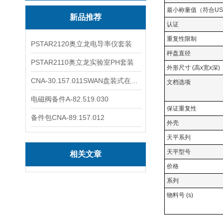
最小称量值（符合US
新品推荐
认证
重复性限制
PSTAR2120奥立龙电导率仪套装
秤盘直径
PSTAR2110奥立龙实验室PH套装
外形尺寸 (高x宽x深)
CNA-30.157.011SWAN盘装式在线溶解氧分析仪表
文档选项
电磁阀备件A-82.519.030
保证重复性
备件包CNA-89.157.012
外壳
天平系列
天平型号
相关文章
价格
系列
物料号 (s)