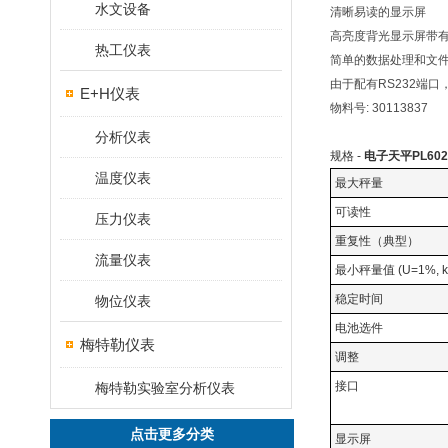
水文设备
清晰易读的显示屏
高亮度背光显示屏带
热工仪表
简单的数据处理和文
由于配有RS232端
E+H仪表
物料号: 30113837
分析仪表
规格 -
电子天平PL602E
温度仪表
最大秤量
可读性
压力仪表
重复性（典型）
流量仪表
最小秤量值 (U=1%, 
稳定时间
物位仪表
电池选件
梅特勒仪表
调整
接口
梅特勒实验室分析仪表
点击更多分类
显示屏