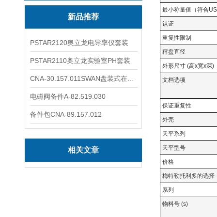
最小称量值（符合US
新品推荐
认证
重复性限制
PSTAR2120奥立龙电导率仪套装
秤盘直径
PSTAR2110奥立龙实验室PH套装
外形尺寸 (高x宽x深)
CNA-30.157.011SWAN盘装式在线溶解氧分析仪表
文档选项
电磁阀备件A-82.519.030
保证重复性
备件包CNA-89.157.012
外壳
天平系列
天平型号
相关文章
价格
梅特勒托利多的选择
系列
物料号 (s)