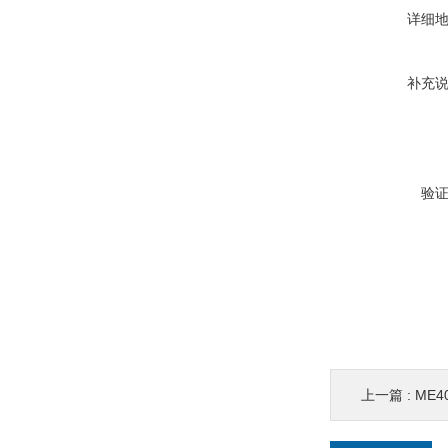
详细
补充
验
上一篇 :
ME4