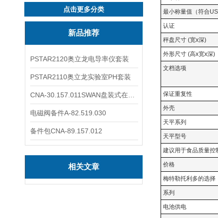
点击更多分类
最小称量值（符合US
认证
新品推荐
秤盘尺寸 (宽x深)
外形尺寸 (高x宽x深)
PSTAR2120奥立龙电导率仪套装
文档选项
PSTAR2110奥立龙实验室PH套装
保证重复性
CNA-30.157.011SWAN盘装式在线溶解氧分析仪表
外壳
电磁阀备件A-82.519.030
天平系列
备件包CNA-89.157.012
天平型号
建议用于食品质量控
价格
相关文章
梅特勒托利多的
选择
系列
电池供电