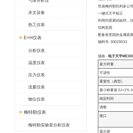
气体分析仪
凭借梅特勒托利多公
水文设备
一键式天平校正
利用内置测试砝码，
热工仪表
结构坚固
配备有坚固的金属底
E+H仪表
物料号: 30029033
分析仪表
规格 -
电子天平ME3002
温度仪表
最大秤量
可读性
压力仪表
重复性（典型）
流量仪表
最小称量值 (U=1%, 
稳定时间
物位仪表
调整
梅特勒仪表
接口
梅特勒实验室分析仪表
显示屏