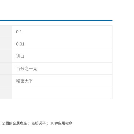
0.1
0.01
进口
百分之一克
精密天平
正； 坚固的金属底座； 轻松调平； 10种应用程序