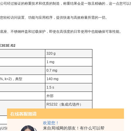
公司经过验证的称重技术和优质的制造，称重结果会是一致且精确的，这一点您可以
您轻松访问设置、功能与应用程序，提供快速与高效称量所需的一切。
底座、不锈钢秤盘和过载保护，即使在高强度的日常使用中也能确保可靠性能。
03E /02
320 g
1 mg
0.7 mg
%, k=2)，典型
140 mg
1.5 s
外部
RS232（集成式/选件）
蓝牙（可选）
背光液晶显示屏
欢迎您！
来自局域网的朋友！有什么可以帮
USP，允差为0.1%，典型）
1.4 g