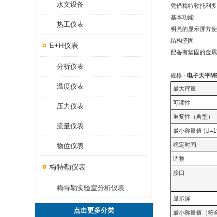
水文设备
凭借梅特勒托利多
基本功能
热工仪表
明亮的显示屏方便
结构坚固
E+H仪表
配备有坚固的金属
分析仪表
规格 -
电子天平ME3
温度仪表
最大秤量
可读性
压力仪表
重复性（典型）
流量仪表
最小称量值 (U=1
稳定时间
物位仪表
调整
梅特勒仪表
接口
梅特勒实验室分析仪表
显示屏
点击更多分类
最小称量值（符合