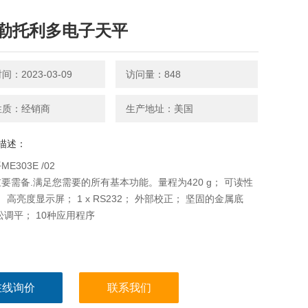
勒托利多电子天平
：2023-03-09
访问量：848
性质：经销商
生产地址：美国
描述：
E303E /02
要需备.满足您需要的所有基本功能。量程为420 g； 可读性
； 高亮度显示屏； 1 x RS232； 外部校正； 坚固的金属底
松调平； 10种应用程序
在线询价
联系我们