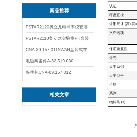
认证
新品推荐
秤盘直径
外形尺寸 (高x宽x
PSTAR2120奥立龙电导率仪套装
文档选项
PSTAR2110奥立龙实验室PH套装
保证重复性
CNA-30.157.011SWAN盘装式在线溶解氧分析仪表
外壳
电磁阀备件A-82.519.030
天平系列
备件包CNA-89.157.012
天平型号
价格
系列
相关文章
物料号 (s)