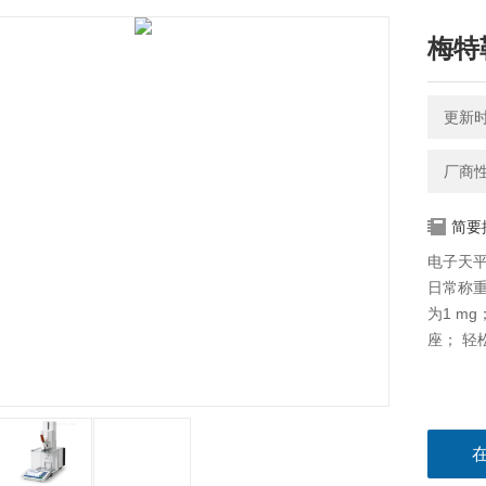
梅特
更新时间
厂商
简要
电子天平M
日常称重
为1 mg
座； 轻