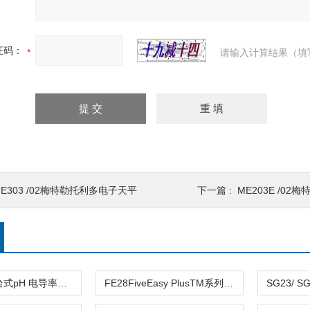
证码：
请输入计算结果（填
E303 /02梅特勒托利多电子天平
下一篇 :
ME203E /0
ORP ISFET台式pH 电导率多参数测试仪
FE28FiveEasy PlusTM系列酸度计/pH计