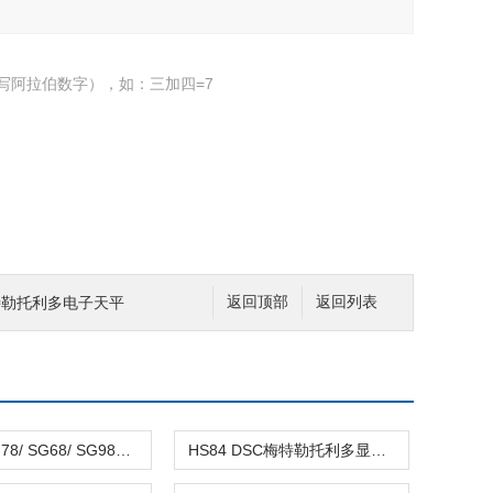
写阿拉伯数字），如：三加四=7
2梅特勒托利多电子天平
返回顶部
返回列表
SG23/ SG78/ SG68/ SG98SevenGo Duo 系列便携式双通道多参数测试仪
HS84 DSC梅特勒­托利多显微热机械分析仪