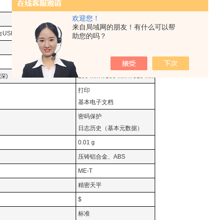
密码保护
欢迎您！
4.5英寸彩色TFT触摸屏
来自局域网的朋友！有什么可以帮
USP，允差为0.1%，典型）
14 g
助您的吗？
否
180 mm x 180 mm
深)
100 mm x 200 mm x 319 mm
打印
基本电子文档
密码保护
日志历史（基本元数据）
0.01 g
压铸铝合金、ABS
ME-T
精密天平
$
标准