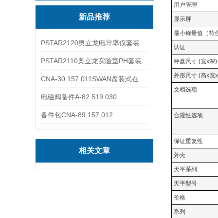
用户管理
新品推荐
显示屏
最小称量值（符合
PSTAR2120奥立龙电导率仪套装
认证
PSTAR2110奥立龙实验室PH套装
秤盘尺寸 (宽x深)
外形尺寸 (高x宽x
CNA-30.157.011SWAN盘装式在线溶解氧分析仪表
文档选项
电磁阀备件A-82.519.030
备件包CNA-89.157.012
合规性选项
保证重复性
相关文章
外壳
天平系列
天平型号
价格
系列