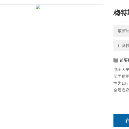
梅特
更新时间
厂商
简要
电子天平M
坚固耐用
性为10 
金属底座