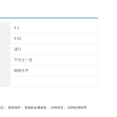
0.1
0.01
进口
千分之一克
精密天平
 外部校正； 密码保护； 坚固的金属底座； 15种语言； 10种应用程序