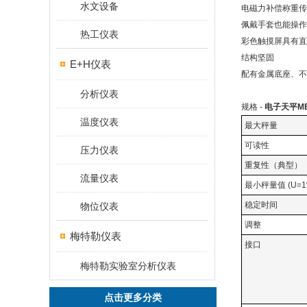
水文设备
电磁力补偿称重传
佩戴手套也能操作
热工仪表
彩色触摸屏具有直
结构坚固
E+H仪表
配有金属底座、不
分析仪表
规格 -
电子天平ME4
温度仪表
最大秤量
可读性
压力仪表
重复性（典型）
流量仪表
最小秤量值 (U=1
稳定时间
物位仪表
调整
梅特勒仪表
接口
梅特勒实验室分析仪表
点击更多分类