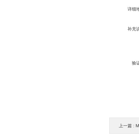
详细
补充
验
上一篇 :