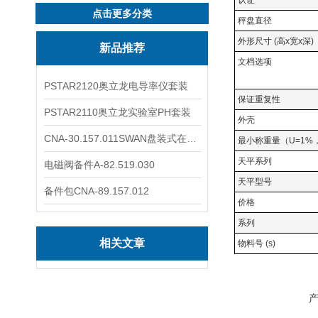
认证
点击更多分类
秤盘直径
外形尺寸 (高x宽x深)
新品推荐
文档选项
PSTAR2120奥立龙电导率仪套装
保证重复性
PSTAR2110奥立龙实验室PH套装
外壳
CNA-30.157.011SWAN盘装式在线溶解氧分析仪表
最小称重量（U=1%
天平系列
电磁阀备件A-82.519.030
天平型号
备件包CNA-89.157.012
价格
系列
相关文章
物料号 (s)