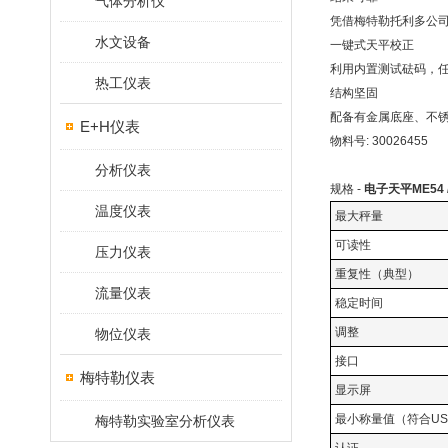
气体分析仪
凭借梅特勒托利多公
水文设备
一键式天平校正
利用内置测试砝码，
热工仪表
结构坚固
配备有金属底座、不
E+H仪表
物料号: 30026455
分析仪表
规格 -
电子天平ME54 /
温度仪表
最大秤量
可读性
压力仪表
重复性（典型）
流量仪表
稳定时间
调整
物位仪表
接口
梅特勒仪表
显示屏
最小称量值（符合US
梅特勒实验室分析仪表