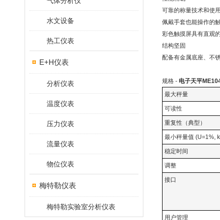
气体分析仪
可靠的称量技术和使用
水文设备
佩戴手套也能操作的
彩色触摸屏具有直观
热工仪表
结构坚固
配备有金属底座、不
E+H仪表
规格 -
电子天平ME104
分析仪表
最大秤量
温度仪表
可读性
重复性（典型）
压力仪表
最小秤量值 (U=1%, 
流量仪表
稳定时间
物位仪表
调整
接口
梅特勒仪表
梅特勒实验室分析仪表
用户管理