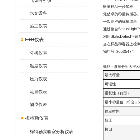
气体分析仪
微量样品一步加样
水文设备
凭借卓的称量传感器
一次即准的称量结果
热工仪表
通过整合StatusLig
利用StaticDetect
E+H仪表
当在样品和容器上检
物料号: 30535474
分析仪表
温度仪表
规格 -
微量分析天平
X
最大秤量
压力仪表
可读性
流量仪表
重复性（典型）
最小称量值（符合US
物位仪表
稳定时间
梅特勒仪表
校正
接口
梅特勒实验室分析仪表