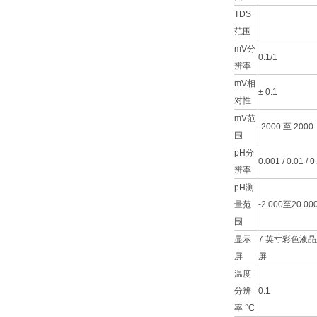
TDS
范围
mV分
0.1/1
辨率
mV相
± 0.1
对性
mV范
-2000 至 2000
围
pH分
0.001 / 0.01 / 0
辨率
pH测
量范
-2.000至20.00
围
显示
7 英寸彩色液
屏
屏
温度
分辨
0.1
率 °C