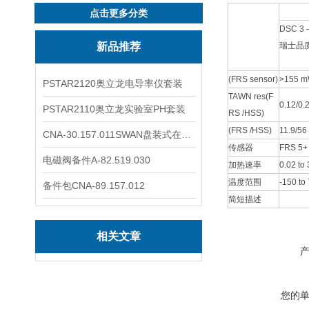
点击更多分类
DSC 
新品推荐
瑞士品
(FRS sensor)
>155 m
PSTAR2120奥立龙电导率仪套装
TAWN res(F
0.12/0.
PSTAR2110奥立龙实验室PH套装
RS /HSS)
(FRS /HSS)
11.9/56
CNA-30.157.011SWAN盘装式在线溶解氧分析仪表
传感器
FRS 5+ 
电磁阀备件A-82.519.030
加热速率
0.02 to
温度范围
-150 to
备件包CNA-89.157.012
简短描述
相关文章
您的