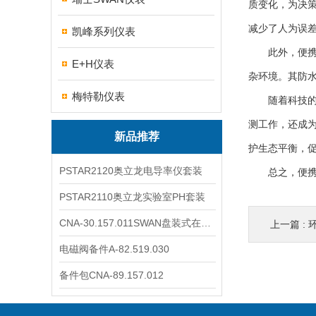
质变化，为决
减少了人为误
凯峰系列仪表
此外，便携式
E+H仪表
杂环境。其防
梅特勒仪表
随着科技的进
测工作，还成
新品推荐
护生态平衡，
PSTAR2120奥立龙电导率仪套装
总之，便携式
PSTAR2110奥立龙实验室PH套装
CNA-30.157.011SWAN盘装式在线溶解氧分析仪表
上一篇 :
环
电磁阀备件A-82.519.030
备件包CNA-89.157.012