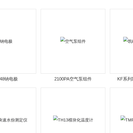
048钠电极
2100PA空气泵组件
KF系