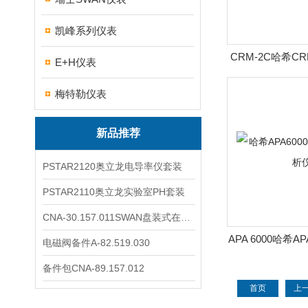
凯峰系列仪表
CRM-2C哈希C
E+H仪表
线分
梅特勒仪表
新品推荐
PSTAR2120奥立龙电导率仪套装
PSTAR2110奥立龙实验室PH套装
CNA-30.157.011SWAN盘装式在线溶解氧分析仪表
APA 6000哈希A
电磁阀备件A-82.519.030
线分
备件包CNA-89.157.012
首页
上